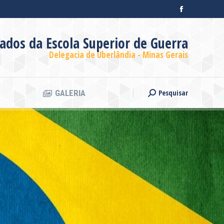
Facebook
Pesquisar
GALERIA
Search:
page
ados da Escola Superior de Guerra
opens
in
Delegacia de Uberlândia - Minas Gerais
new
window
Pesquisar
GALERIA
Search: