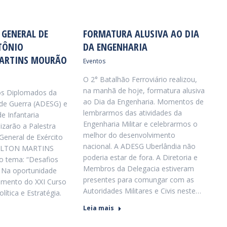
 GENERAL DE
FORMATURA ALUSIVA AO DIA
TÔNIO
DA ENGENHARIA
ARTINS MOURÃO
Eventos
O 2° Batalhão Ferroviário realizou,
na manhã de hoje, formatura alusiva
os Diplomados da
ao Dia da Engenharia. Momentos de
 de Guerra (ADESG) e
lembrarmos das atividades da
e Infantaria
Engenharia Militar e celebrarmos o
izarão a Palestra
melhor do desenvolvimento
eneral de Exército
nacional. A ADESG Uberlândia não
LTON MARTINS
poderia estar de fora. A Diretoria e
 tema: “Desafios
Membros da Delegacia estiveram
 Na oportunidade
presentes para comungar com as
amento do XXI Curso
Autoridades Militares e Civis neste…
lítica e Estratégia.
Leia mais