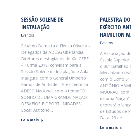
SESSÃO SOLENE DE
PALESTRA DO
INSTALAÇÃO
EXÉRCITO AN
HAMILTON M
Eventos
Eventos
Eduardo Damatta e Eleusa Oliveira –
Delegados da ADESG Uberlândia,
A Associação d
Diretores e estagiários do XXI CEPE
Escola Superior
– Turma 2018, convidam para a
o 36º Batalhão d
Sessão Solene de Instalação e Aula
Mecanizado real
Inaugural com o General Umberto
com o Exmo Sr G
Ramos de Andrade – Presidente da
ANTÔNIO HAMI
ADESG Nacional, com o tema: “O
MOURÃO, com o
SONHO DE UMA GRANDE NAÇÃO:
de uma Nação”.
DESAFIOS E OPORTUNIDADES”
ocorrerá o lanç
Local: Autitório…
de Estudos de Po
Data: 23 de…
Leia mais
Leia mais