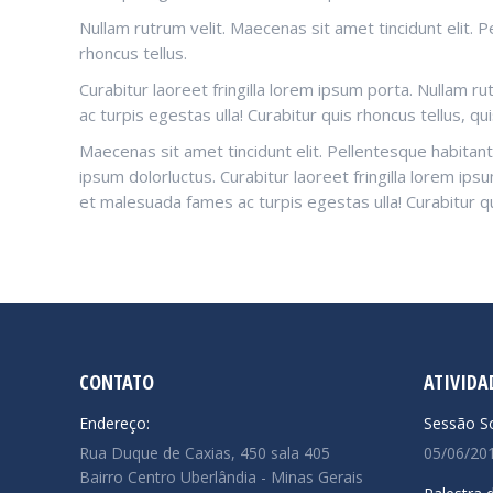
Nullam rutrum velit. Maecenas sit amet tincidunt elit. 
rhoncus tellus.
Curabitur laoreet fringilla lorem ipsum porta. Nullam r
ac turpis egestas ulla! Curabitur quis rhoncus tellus, qu
Maecenas sit amet tincidunt elit. Pellentesque habitant
ipsum dolorluctus. Curabitur laoreet fringilla lorem ip
et malesuada fames ac turpis egestas ulla! Curabitur qu
CONTATO
ATIVIDA
Endereço:
Sessão So
Rua Duque de Caxias, 450 sala 405
05/06/20
Bairro Centro Uberlândia - Minas Gerais