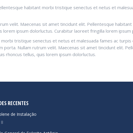
Pellentesque habitant morbi tristique senectus et netus et malesua
utrum velit. Maecenas sit amet tincidunt elit. Pellentesque habit
is lorem ipsum dolorluctus. Curabitur laoreet fringilla lorem ipsum 
 morbi tristique senectus et netus et malesuada fames ac turpis e
sum porta. Nullam rutrum velit. Maecenas sit amet tincidunt elit. P
is rhoncus tellus, quis lorem ipsum dolorluctus.
DES RECENTES
lene de Instalação
18