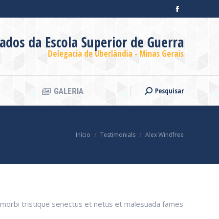
Facebook
Pesquisar
GALERIA
Search:
page
ados da Escola Superior de Guerra
opens
in
Delegacia de Uberlândia - Minas Gerais
new
window
Pesquisar
GALERIA
Search:
Você está aqui:
Início
Testimonials
Alex Windfree
ant morbi tristique senectus et netus et malesuada fames