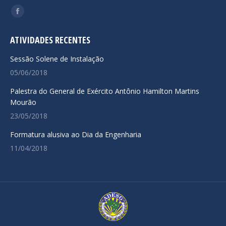
Encontre-nos em:
Facebook
page
ATIVIDADES RECENTES
opens
in
Sessão Solene de Instalação
new
05/06/2018
window
Palestra do General de Exército Antônio Hamilton Martins
Mourão
23/05/2018
Formatura alusiva ao Dia da Engenharia
11/04/2018