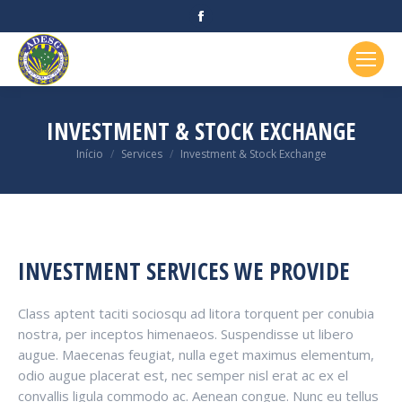
Facebook
page
opens
in
new
INVESTMENT & STOCK EXCHANGE
window
Você está aqui:
Início
Services
Investment & Stock Exchange
INVESTMENT SERVICES WE PROVIDE
Class aptent taciti sociosqu ad litora torquent per conubia
nostra, per inceptos himenaeos. Suspendisse ut libero
augue. Maecenas feugiat, nulla eget maximus elementum,
odio augue placerat est, nec semper nisl erat ac ex el
convallis ligula commodo ac. Aenean congue. Nunc eu tellus