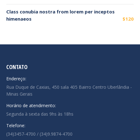
Class conubia nostra from lorem per inceptos
himenaeos
$120
CONTATO
Endereço:
Rua Duque de Caxias, 450 sala 405 Bairro Centro Uberlândia -
Minas Gerais
Horário de atendimento:
Segunda à sexta das 9hs às 18hs
Telefone:
(34)3457-4700 / (34)9.9874-4700