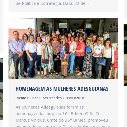
de Política e Estratégia. Data: 23 de…
HOMENAGEM AS MULHERES ADESGUIANAS
Eventos
Por
Lucas Mendes
08/03/2018
As Mulheres Adesguianas foram as
homenageadas hoje no 36° BIMec. O Sr. Cel
Marcus Vinícius, Cmte do 36° BIMec, promoveu
um grande encontro no Dia das Mulheres, com o