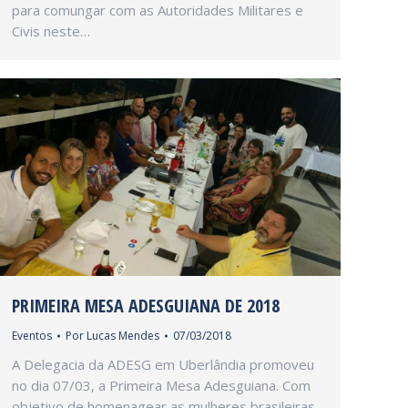
para comungar com as Autoridades Militares e
Civis neste…
PRIMEIRA MESA ADESGUIANA DE 2018
Eventos
Por
Lucas Mendes
07/03/2018
A Delegacia da ADESG em Uberlândia promoveu
no dia 07/03, a Primeira Mesa Adesguiana. Com
objetivo de homenagear as mulheres brasileiras