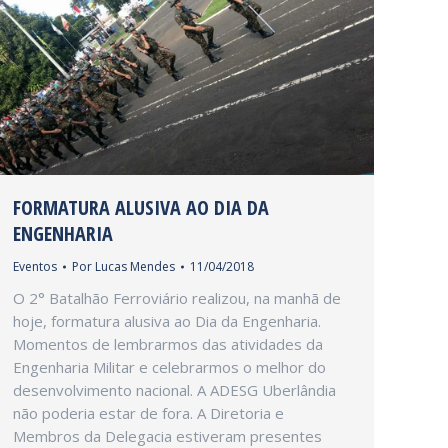
FORMATURA ALUSIVA AO DIA DA
ENGENHARIA
Eventos
Por
Lucas Mendes
11/04/2018
O 2° Batalhão Ferroviário realizou, na manhã de
hoje, formatura alusiva ao Dia da Engenharia.
Momentos de lembrarmos das atividades da
Engenharia Militar e celebrarmos o melhor do
desenvolvimento nacional. A ADESG Uberlândia
não poderia estar de fora. A Diretoria e
Membros da Delegacia estiveram presentes