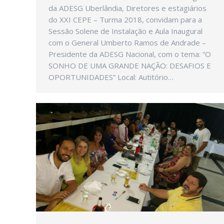
da ADESG Uberlândia, Diretores e estagiários
do XXI CEPE – Turma 2018, convidam para a
Sessão Solene de Instalação e Aula Inaugural
com o General Umberto Ramos de Andrade –
Presidente da ADESG Nacional, com o tema: “O
SONHO DE UMA GRANDE NAÇÃO: DESAFIOS E
OPORTUNIDADES” Local: Autitório…