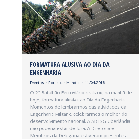
FORMATURA ALUSIVA AO DIA DA
ENGENHARIA
Eventos
Por
Lucas Mendes
11/04/2018
O 2° Batalhão Ferroviário realizou, na manhã de
hoje, formatura alusiva ao Dia da Engenharia.
Momentos de lembrarmos das atividades da
Engenharia Militar e celebrarmos o melhor do
desenvolvimento nacional. A ADESG Uberlândia
não poderia estar de fora. A Diretoria e
Membros da Delegacia estiveram presentes